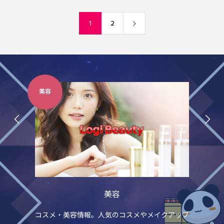
1
2
美容
楽
美容
やフ
コスメ・美容情報。人気のコスメやメイクアップ
ピ